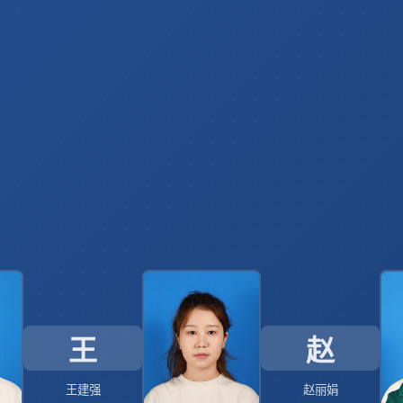
王
赵
王建强
赵丽娟