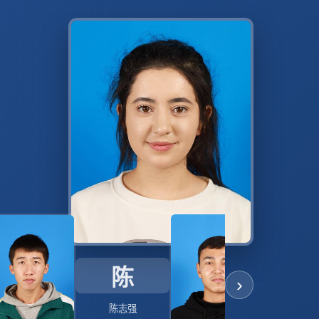
陈
›
陈志强
刘