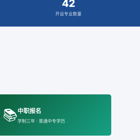
42
开设专业数量
📚
中职报名
学制三年 · 普通中专学历