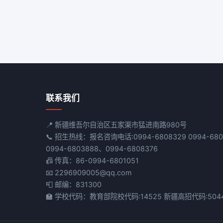
联系我们
📍 新疆维吾尔自治区五家渠市猛进南路980号
📞 招生热线：报名咨询电话:0994-6808329 0994-68
0994-6803888、0994-6808376
📠 传真：86-0994-6801051
📧 2296909005@qq.com
📮 邮编：831300
🏫 学校代码：教育部院校代码:14525 新疆高招代码:504